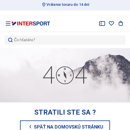
Vrátenie tovaru do 14 dní
Čo hľadáte?
N
W
0
S
STRATILI STE SA
?
SPÄŤ NA DOMOVSKÚ STRÁNKU