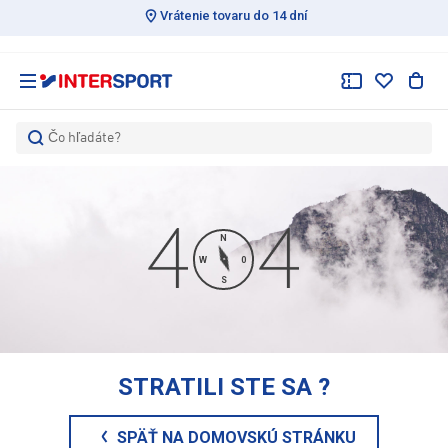
Vrátenie tovaru do 14 dní
Čo hľadáte?
N
W
0
S
STRATILI STE SA
?
SPÄŤ NA DOMOVSKÚ STRÁNKU