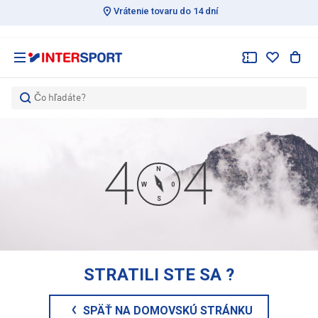
Vrátenie tovaru do 14 dní
Čo hľadáte?
N
W
0
S
STRATILI STE SA
?
SPÄŤ NA DOMOVSKÚ STRÁNKU