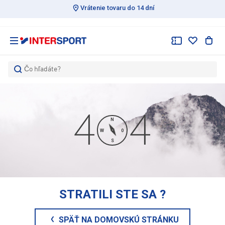
Vrátenie tovaru do 14 dní
Čo hľadáte?
N
W
0
S
STRATILI STE SA
?
SPÄŤ NA DOMOVSKÚ STRÁNKU