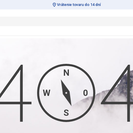
Vrátenie tovaru do 14 dní
N
W
0
S