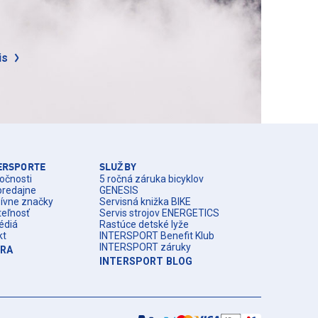
is
TERSPORTE
SLUŽBY
očnosti
5 ročná záruka bicyklov
predajne
GENESIS
zívne značky
Servisná knižka BIKE
teľnosť
Servis strojov ENERGETICS
édiá
Rastúce detské lyže
kt
INTERSPORT Benefit Klub
INTERSPORT záruky
ÉRA
INTERSPORT BLOG