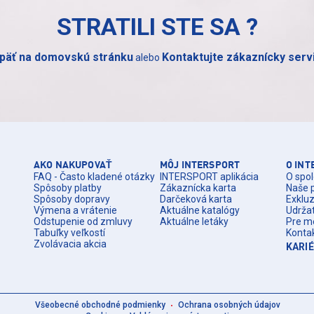
STRATILI STE SA
?
päť na domovskú stránku
Kontaktujte zákaznícky serv
alebo
AKO NAKUPOVAŤ
MÔJ INTERSPORT
O IN
FAQ - Často kladené otázky
INTERSPORT aplikácia
O spol
Spôsoby platby
Zákaznícka karta
Naše 
Spôsoby dopravy
Darčeková karta
Exklu
Výmena a vrátenie
Aktuálne katalógy
Udrža
Odstupenie od zmluvy
Aktuálne letáky
Pre m
Tabuľky veľkostí
Konta
Zvolávacia akcia
KARI
Všeobecné obchodné podmienky
Ochrana osobných údajov