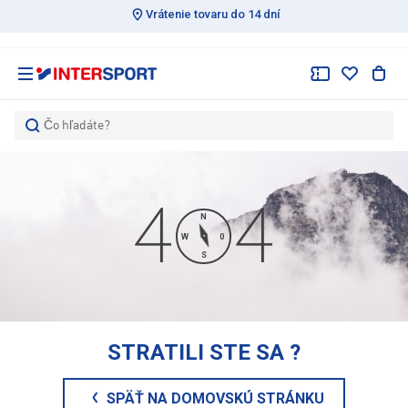
Vrátenie tovaru do 14 dní
Čo hľadáte?
N
W
0
S
STRATILI STE SA
?
SPÄŤ NA DOMOVSKÚ STRÁNKU