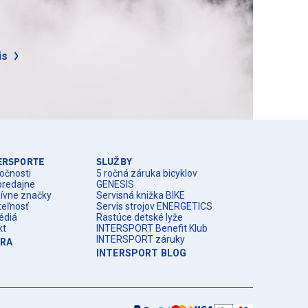
is
TERSPORTE
SLUŽBY
očnosti
5 ročná záruka bicyklov
predajne
GENESIS
zívne značky
Servisná knižka BIKE
teľnosť
Servis strojov ENERGETICS
édiá
Rastúce detské lyže
kt
INTERSPORT Benefit Klub
INTERSPORT záruky
ÉRA
INTERSPORT BLOG