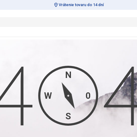
Vrátenie tovaru do 14 dní
N
W
0
S