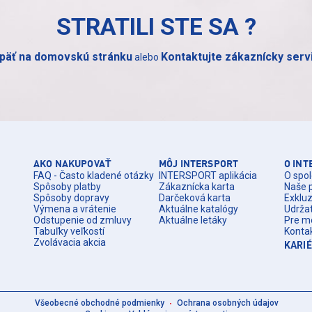
STRATILI STE SA
?
päť na domovskú stránku
Kontaktujte zákaznícky serv
alebo
AKO NAKUPOVAŤ
MÔJ INTERSPORT
O IN
FAQ - Často kladené otázky
INTERSPORT aplikácia
O spol
Spôsoby platby
Zákaznícka karta
Naše 
Spôsoby dopravy
Darčeková karta
Exklu
Výmena a vrátenie
Aktuálne katalógy
Udrža
Odstupenie od zmluvy
Aktuálne letáky
Pre m
Tabuľky veľkostí
Konta
Zvolávacia akcia
KARI
Všeobecné obchodné podmienky
Ochrana osobných údajov