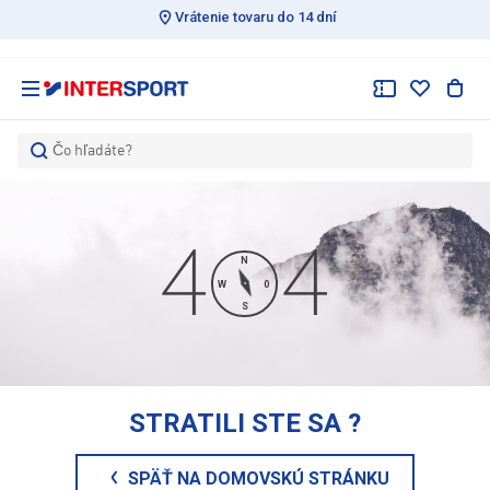
Vrátenie tovaru do 14 dní
Čo hľadáte?
N
W
0
S
STRATILI STE SA
?
SPÄŤ NA DOMOVSKÚ STRÁNKU